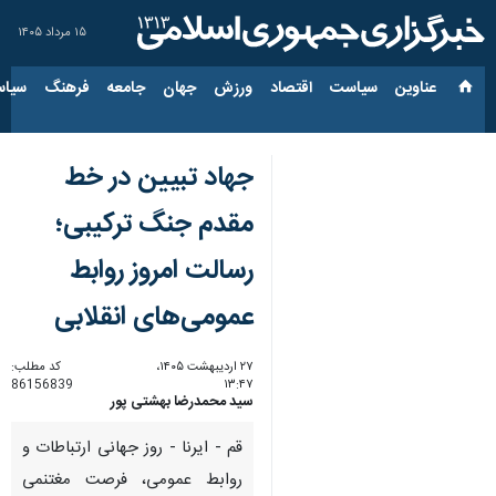
۱۵ مرداد ۱۴۰۵
عناوین‌
سیاست
اقتصاد
ورزش
جهان
جامعه
فرهنگ
سیاس
جهاد تبیین در خط
مقدم جنگ ترکیبی؛
رسالت امروز روابط
عمومی‌های انقلابی
۲۷ اردیبهشت ۱۴۰۵،
کد مطلب:
86156839
۱۳:۴۷
سید محمدرضا بهشتی پور
قم - ایرنا - روز جهانی ارتباطات و
روابط عمومی، فرصت مغتنمی