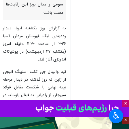
سومی و مدال برنز این رقابت‌ها
دست یافت.
به گزارش روز یکشنبه ایرنا، دیدار
رده‌بندی لیگ قهرمانان مردان آسیا
۲۰۲۶ از ساعت ۱۱:۳۰ دقیقه امروز
(یکشنبه ۲۷ اردیبهشت) در پونتیاناک
اندونزی آغاز شد.
تیم والیبال جی تکت استینگ آئیچی
از ژاپن که روز گذشته در دیدار مرحله
نیمه نهایی با شکست مقابل فولاد
سیرجان از راه‌یابی به فینال بازماند، در
×
آخرین مسابقه خود در این رقابت‌ها
به مصاف هیوندای کپیتال اسکای‌واکرز
♿︎
کره‌جنوبی رفت و سه بر صفر به
×
پیروزی رسید و به مقام سومی و مدال