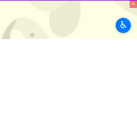
×
♿︎
او اظهار کرد: طی سال ها فعالیت در عرص
مدیر کل روابط عمومی استاندار فارس گ