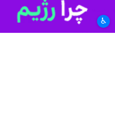
♿︎
گرگان - ایرنا - نایب رییس بخش مردا
منسجم و عاشق ورزش، ظرفیت رسیدن به 
به گزارش خبرنگار ایرنا، رضا حیدری رو
به هفت منطقه اصلی تقسیم کرده‌ایم و 
عقب نمانند.
وی گفت: دوره‌های بین‌المللی مربیگری 
وی در خصوص میزبانی مسابقات کشوری و 
زیرساخت، امنیت و اسپانسر مالی در شرایط