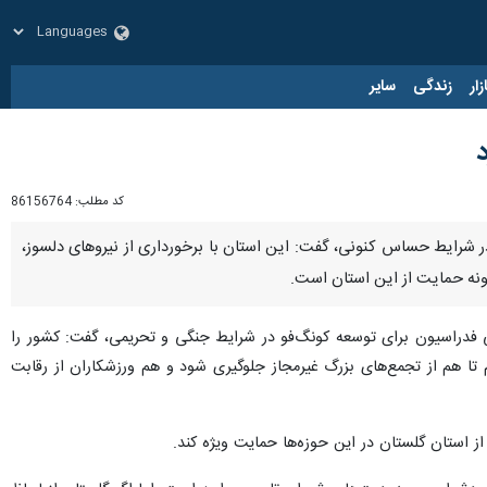
زار
زندگی
سایر
کد مطلب:
86156764