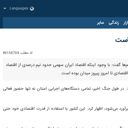
زار
زندگی
سایر
 است
کد مطلب:
86156704