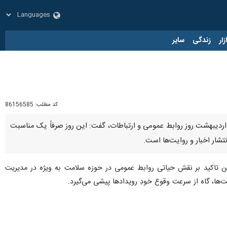
زار
زندگی
سایر
کد مطلب:
86156585