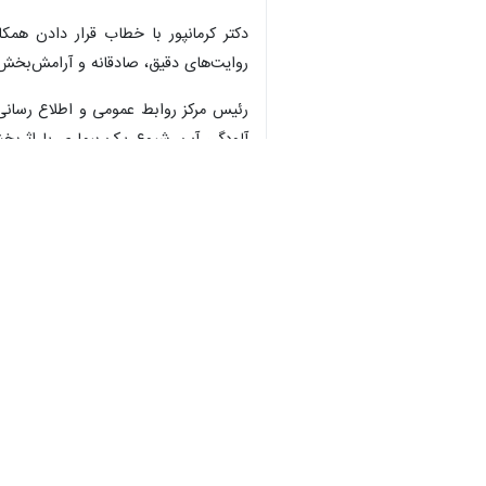
♿︎
تقویمی نیست چراکه روابط عمومی، معم
×
به گزارش ایرنا،
دکتر حسین کرمانپور
روز 
بحران‌ها و اعتمادسازی، اظهار کرد: روا