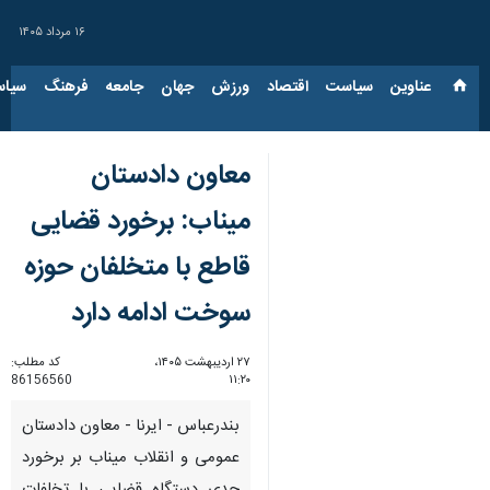
۱۶ مرداد ۱۴۰۵
عناوین‌
سیاست
اقتصاد
ورزش
جهان
جامعه
فرهنگ
سیاس
معاون دادستان
میناب: برخورد قضایی
قاطع با متخلفان حوزه
سوخت ادامه دارد
۲۷ اردیبهشت ۱۴۰۵،
کد مطلب:
86156560
۱۱:۲۰
بندرعباس - ایرنا - معاون دادستان
عمومی و انقلاب میناب بر برخورد