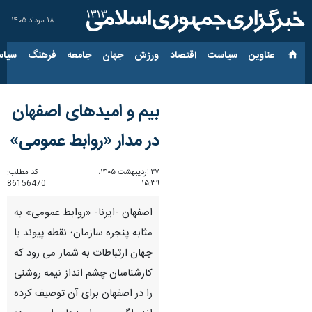
۱۸ مرداد ۱۴۰۵
عناوین‌
سیاست
اقتصاد
ورزش
جهان
جامعه
فرهنگ
سیاس
بیم و امیدهای اصفهان
در مدار «روابط عمومی»
۲۷ اردیبهشت ۱۴۰۵،
کد مطلب:
86156470
۱۵:۳۹
اصفهان -ایرنا- «روابط عمومی» به
مثابه پنجره سازمان؛ نقطه پیوند با
جهان ارتباطات به شمار می رود که
کارشناسان چشم انداز نیمه روشنی
را در اصفهان برای آن توصیف کرده