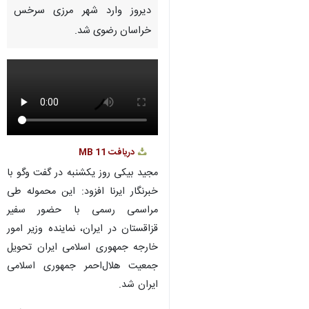
Pause
Play
00:00
00:00
♿︎
×