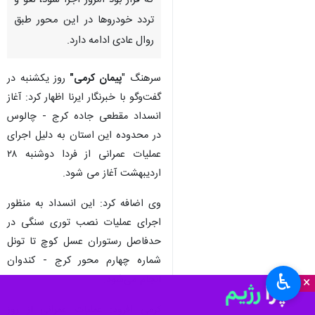
که قرار بود امروز اجرا شود، لغو و
تردد خودروها در این محور طبق
روال عادی ادامه دارد.
سرهنگ "
پیمان کرمی"
روز یکشنبه در
گفت‌وگو با خبرنگار ایرنا اظهار کرد: آغاز
انسداد مقطعی جاده کرج - چالوس
در محدوده این استان به دلیل اجرای
عملیات عمرانی از فردا دوشنبه ۲۸
اردیبهشت آغاز می شود.
وی اضافه کرد: این انسداد به منظور
اجرای عملیات نصب توری سنگی در
حدفاصل رستوران عسل کوچ تا تونل
شماره چهارم محور کرج - کندوان
♿︎
انجام می‌شود.
×
کرمی افزود: عملیات عمرانی از روز