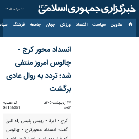
۱۶ مرداد ۱۴۰۵
عناوین‌
سیاست
اقتصاد
ورزش
جهان
جامعه
فرهنگ
سیاس
انسداد محور کرج -
چالوس امروز منتفی
شد؛ تردد به روال عادی
برگشت
۲۷ اردیبهشت ۱۴۰۵،
کد مطلب:
86156351
۸:۵۴
کرج - ایرنا - رییس پلیس راه البرز
گفت: انسداد محورکرج - چالوس