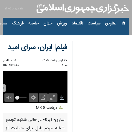
۱۵ مرداد ۱۴۰۵
عناوین‌
سیاست
اقتصاد
ورزش
جهان
جامعه
فرهنگ
سیاس
فیلم| ایران، سرای امید
۲۷ اردیبهشت ۱۴۰۵،
کد مطلب:
86156242
۸:۰۰
Unmute
Settings
PIP
Enter
Download
دریافت
8 MB
fullscreen
ساری- ایرنا- در حالی شکوه تجمع
شبانه مردم بابل برای حمایت از