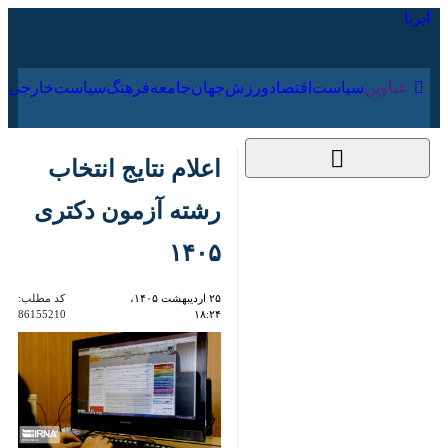
۱۸ مرداد ۱۴۰۵
عناوین‌
سیاست
اقتصاد
ورزش
جهان
جامعه
فرهنگ
سیاست
اعلام نتایج انتخاب
رشته آزمون دکتری
۱۴۰۵
۲۵ اردیبهشت ۱۴۰۵،
کد مطلب:
86155210
۱۸:۲۴