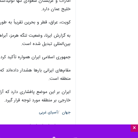
تهران-ایرنا- مقامات اماراتی اعلام ک
×
زدن تنگه هرمز به طور قابل توجهی گس