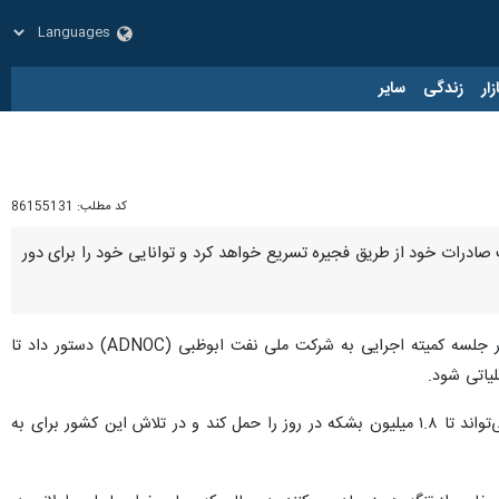
زار
زندگی
سایر
کد مطلب:
86155131