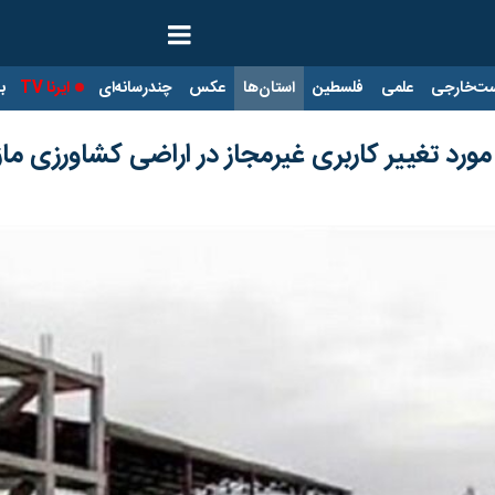
ت‌خارجی
علمی
فلسطین
استان‌ها
عکس
چندرسانه‌ای
ایرنا TV
با