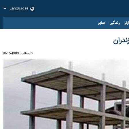
زار
زندگی
سایر
کد مطلب:
86154983