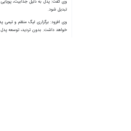
وی گفت: پدل به دلیل جذابیت، پویایی 
تبدیل شود.
♿︎
وی افزود: برگزاری لیگ منظم و تیمی پ
خواهد داشت. بدون تردید، توسعه پدل می
×
احمدی در پایان خاطرنشان کرد: علاقه‌مندان برای ثبت‌نام و د
استان‌ها
مازندران
۰ نفر
برچسب‌ها
تنیس
مازندران
پدل
فدراسیون تنیس