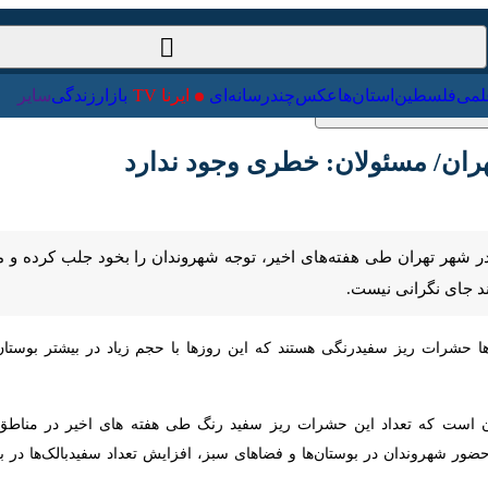
ت‌خارجی
علمی
فلسطین
استان‌ها
عکس
چندرسانه‌ای
ایرنا TV
با
ران/ مسئولان: خطری وجود ندارد