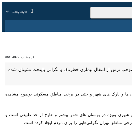
زار
زندگی
سایر
کد مطلب:
86154827