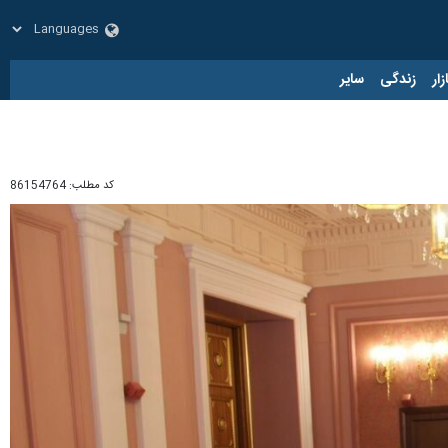
زار
زندگی
سایر
کد مطلب:
86154764