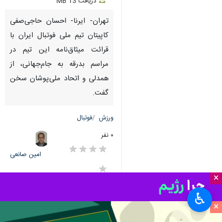
Unmute
Settings
PIP
Enter
Download
دریافت
13 MB
fullscreen
تهران- ایرنا- احسان حاجی‌صفی
کاپیتان تیم ملی فوتبال ایران با
قرائت میثاق‌نامه این تیم در
مراسم بدرقه به جام‌جهانی، از
همدلی و اتحاد ملی‌پوشان سخن
گفت.
ورزش
فوتبال
۰ نفر
امین صانعی
×
♿︎
×