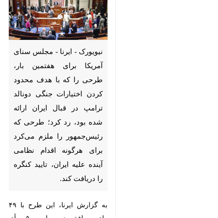
نیویورک - ایرنا - مجلس سنای
آمریکا برای هفتمین بار، طرحی را
که با هدف محدود کردن اختیارات
جنگی دونالد ترامپ در قبال ایران
ارائه شده بود، رد کرد؛ طرحی که
رئیس‌جمهور را ملزم می‌کرد برای
هرگونه اقدام نظامی آینده علیه
ایران، تایید کنگره را دریافت کند.
به گزارش ایرنا، این طرح با ۴۹ رای
موافق در برابر ۵۰ رأی مخالف، به
تصویب نرسید.
«جان فترمن» سناتور دموکرات به
جمهوریخواهان در رد این طرح