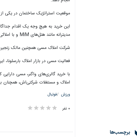
انجام دهد.
موقعیت استراتژیک ساختمان در یکی از مح
مدیترانه مانند هتل‌های MiM و با املاکی در سیتخس، ایبیزا، مایورکا، باکیرا، آندورا و سوتوگراند در اختیار دارد.
شرکت املاک مسی همچنین مالک زنجیره رستوران‌های Hincha به همراه چندین ملک شهری و صنعتی د
فعالیت مسی در بازار املاک بارسلونا، ای
با خرید گالری‌های واگنر، مسی دارایی ک
املاک و مستغلات شرکتی‌اش، همچنان به 
ورزش
فوتبال
۰ نفر
برچسب‌ها