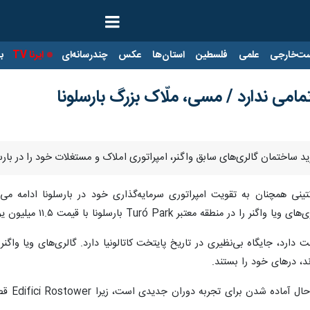
ت‌خارجی
علمی
فلسطین
استان‌ها
عکس
چندرسانه‌ای
ایرنا TV
با
مامی ندارد / مسی، ملّاک بزرگ بارسلونا
 خرید ساختمان گالری‌های سابق واگنر، امپراتوری املاک و مستغلات خود را در ب
Turó Park بارسلونا با قیمت ۱۱.۵ میلیون یورو خریداری کرده است.
، درهای خود را بستند.
بیش از 