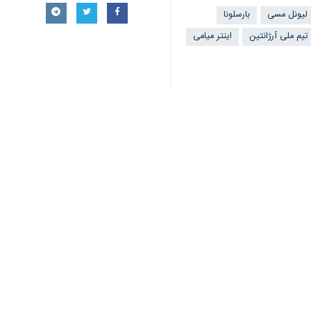
لیونل مسی
بارسلونا
تیم ملی آرژانتین
اینتر میامی
اخبار مرتبط
پیشنهاد ایجنت نیمار
تهران- ایرنا- باشگاه 
ثبات تاریخی مسی در 
تهران- ایرنا- فوق ستار
کافو: نیمار از مسی و
تهران- ایرنا- کاپیتان 