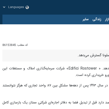
زار
زندگی
سایر
کد مطلب:
86153845
ارسلونا گسترش می‌دهد.
به گزارش ایرنا، لیونل مسی ستاره آرژانتینی همچنان به تقویت امپراتوری سرمایه‌گذاری خود در بارسلونا ادامه می‌دهد. « Edifici Rostower» شرکت سرمایه‌گذاری املاک و مستغلات این
این ملک که تقریباً ۴۰۰۰ متر مربع مساحت دارد، جایگاه بی‌نظیری در تاریخ پایتخت کاتالونیا دارد. گالری‌های ویا واگنر در سال ۱۹۹۳ پس از دهه‌ها مشکل بین ۸۷ واحد تجاری که هرگز نتوانستند
سه دهه بعد، این ساختمان در حال آماده شدن برای تجربه دوران جدیدی است، زیرا Edifici Rostower قصد دارد قبل از تبدیل فضا به دفاتر اجاره‌ای شرکتی ممتاز، یک بازسازی کامل