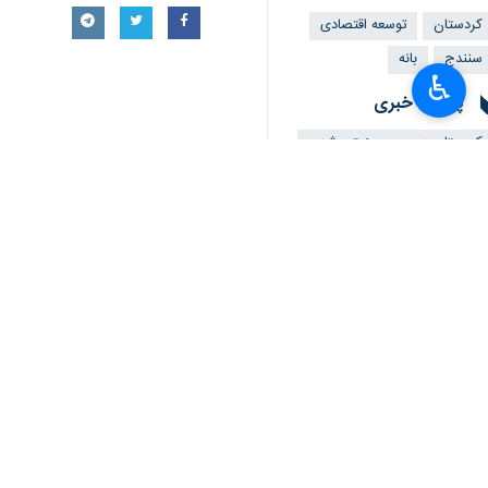
کردستان
توسعه اقتصادی
سنندج
بانه
♿︎
پروندهٔ خبری
کردستان در مسیر صنعتی شدن
×
اخبار مرتبط
کتاب «گنجینه زرین 
سنندج- ایرنا- کتاب 
سرریزشدن محموله‌های
سنندج-ایرنا- براساس 
مجوز صادرات هزار ت
سنندج- ایرنا- نمایند