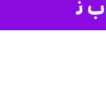
ون تن بار در قالب صادرات، واردات و ترانزیت از این مرز تبادل شده است که با توجه به رویدادهای مرتبط با جنگ در
وی گفت: بدون افزودن زیرساخت دیگری، ظرفیت تبادل کالا از گذرگاه ریلی در این مرز تا هفت میلیون تن در سال فراهم است لذا رسیدن به تبادل ۱۰ میلیون تنی کالا در این مرز به راحتی دست
هیز زیرساخت های پشتیبانی و تخلیه و بارگیری در این مرز انجام شده است و احداث این تاسیسات
لبته بخش هایی از آن تکمیل شده و بقیه نیز در دست تکمیل است.
 اضافه کرد: مطابق دستور رییس جمهور ، مدیریت واحد مرزی (SLA) با هدف مدرن سازی و هوشمندسازی در ۱۰ مرز مهم کشور پیگیری می شود که مرز سرخس نیز یکی از مرزهایی است که
گمرک و گذرگاه مرزی ریلی و جاده ای سرخس در انتهایی‌ترین منطقه شمال شرق ایران در استان خراسان رضوی و در ۱۸۵ کیلومتری شمال شرق مشهد، هم مرز با ترکمنستان واقع شده است و از