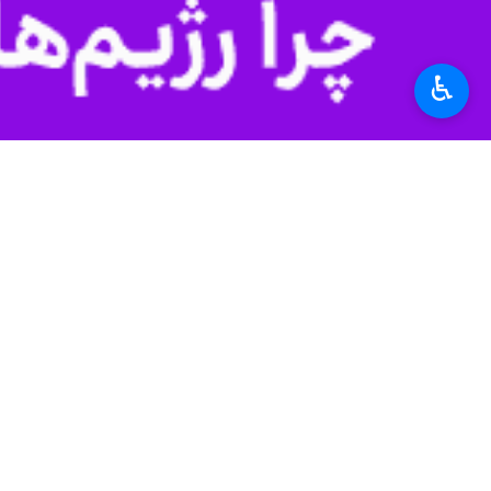
مشهد-ایرنا- فرماندار شهرستان مرزی سرخس گفت: جابجایی سالانه ۱۰ میلیون تن بار با زیرساخت های 
♿︎
سال گذشته، در این میان واردات کالا پارسال ۵۸ درصد رشد داش
یافتنی است.
در سال جاری نیز همچنان ادامه دارد.
بیکی گفت: سایت تخلیه و بارگیری ویژه ق
طرح مذکور در آن در حال اجرایی شدن