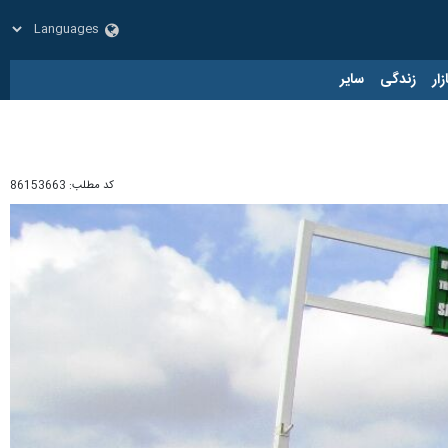
زار
زندگی
سایر
کد مطلب:
86153663