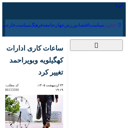
۱۸ مرداد ۱۴۰۵
عناوین‌
سیاست
اقتصاد
ورزش
جهان
جامعه
فرهنگ
ساعات کاری ادارات
کهگیلویه وبویراحمد
تغییر کرد
۲۳ اردیبهشت ۱۴۰۵،
کد مطلب:
86153590
۱۹:۱۹