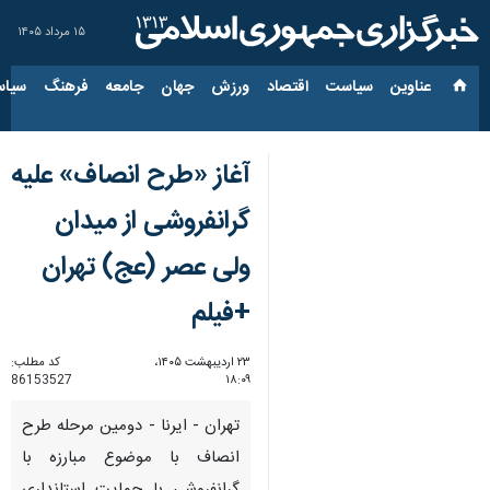
۱۵ مرداد ۱۴۰۵
عناوین‌
سیاست
اقتصاد
ورزش
جهان
جامعه
فرهنگ
سیاس
آغاز «طرح انصاف» علیه
گرانفروشی از میدان
ولی عصر (عج) تهران
+فیلم
۲۳ اردیبهشت ۱۴۰۵،
کد مطلب:
86153527
۱۸:۰۹
تهران - ایرنا - دومین مرحله طرح
انصاف با موضوع مبارزه با