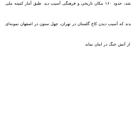
بنابر اعلام سازمان یونسکو در طول حدود ۴۰ روز جنگ آمریکا و اسرائیل علیه ایران که از نهم اسفند ۱۴۰۴ آغاز شد، حدود ۱۶۰ مکان تاریخی و فرهنگی آسیب دید. طبق آمار کمیته ملی یونسکو در
 و کردستان به ترتیب بیشترین خرابی را ناشی از جنگ ۴۰ روزه متحمل شدند که آسیب دیدن کاخ گلستان در تهران، چهل ستون در اصفهان نمونه‌ای از این
آتش جنگ در امان نماند.