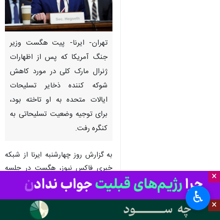
تهران- ایرنا- پیت هگست وزیر
جنگ آمریکا که پس از اظهارات
ژنرال مارک کلی در مورد کاهش
شوکه کننده ذخایر تسلیحات
ایالات متحده به او تاخته بود،
برای توجیه وضعیت تسلیحاتی به
کنگره رفت.
به گزارش روز چهارشنبه ایرنا از شبکه
خبری فاکس نیوز، هگست در جلسه
×
استماع کمیته فرعی تخصیص بودجه
♿︎
مجلس نمایندگان در امور دفاعی گفت:
×
«در موضوع کمبود مهمات به طرز