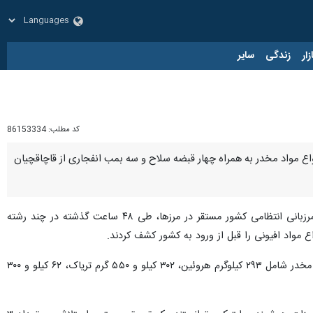
زار
زندگی
سایر
کد مطلب:
86153334
مرزبانی فراجا گفت: با هوشیاری مرزبانان در کنترل و مراقبت از مرزهای کشور، ۶۶۷ کیلوگرم انواع مواد مخدر به همراه چهار قبضه سلاح و سه بمب انفجاری از قاچاقچیان
در تشریح این خبر گفت: مرزبانان دلاور و جان برکف مرزبانی انتظامی کشور مستقر در مرزها، طی ۴۸ ساعت گذشته در چند رشته
 مواد افیونی را قبل از ورود به کشور کشف کردند.
وی افزود: مرزبانان در این عملیات‌ که با درگیری مسلحانه همراه بود، موفق شدند مقدار ۶۶۷ کیلو و ۱۵۰ گرم انواع مواد مخدر شامل ۲۹۳ کیلوگرم هروئین، ۳۰۲ کیلو و ۵۵۰ گرم تریاک، ۶۲ کیلو و ۳۰۰