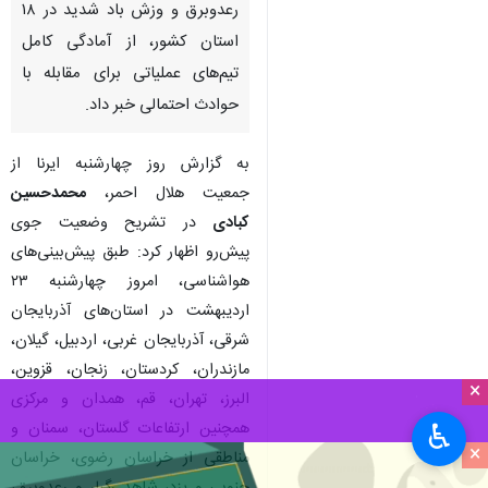
رعدوبرق و وزش باد شدید در ۱۸
استان کشور، از آمادگی کامل
تیم‌های عملیاتی برای مقابله با
حوادث احتمالی خبر داد.
به گزارش روز چهارشنبه ایرنا از
جمعیت هلال احمر،
محمدحسین
کبادی
در تشریح وضعیت جوی
پیش‌رو اظهار کرد: طبق پیش‌بینی‌های
هواشناسی، امروز چهارشنبه ۲۳
اردیبهشت در استان‌های آذربایجان
شرقی، آذربایجان غربی، اردبیل، گیلان،
مازندران، کردستان، زنجان، قزوین،
×
البرز، تهران، قم، همدان و مرکزی
همچنین ارتفاعات گلستان، سمنان و
♿︎
×
مناطقی از خراسان رضوی، خراسان