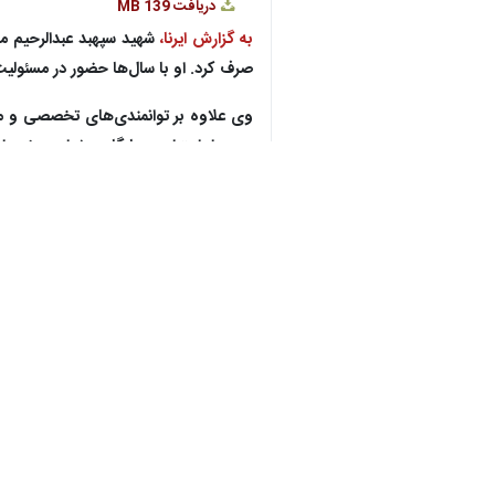
دریافت
139 MB
به گزارش ایرنا،
شهید سپهبد عبدالرحیم مو
صرف کرد. او با سال‌ها حضور در مسئولیت
وی علاوه بر توانمندی‌های تخصصی و مدی
مردم، از احترام و جایگاه ویژه‌ای برخو
شهادت او ضایعه‌ای بزرگ برای کشور به ش
مرهون تلاش و ازخودگذشتگی فرزندان و
مشاور فرمانده کل ارتش جمهوری اسلامی
امیر شاهین تقی خانی در گفت‌وگو با خبر
این شهید عزیز نگاه ویژه‌ای به حوزه رسا
در پیشنهادهایی که خودشان ارائه می‌کر
مسئولیت در طرح و برنامه نیروی زمینی و
وی افزود: شهید موسوی از تمام ابزارهای 
بود که معمولاً از یک فرمانده نظامی در