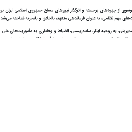
سوی از چهره‌های برجسته و اثرگذار نیروهای مسلح جمهوری اسلامی ایران بود ک
‌های مهم نظامی، به عنوان فرماندهی متعهد، بااخلاق و باتجربه شناخته می‌ش
ریتی، به روحیه ایثار، ساده‌زیستی، انضباط و وفاداری به مأموریت‌های ملی
ردار باشد. نام شهید سپهبد موسوی برای بسیاری یادآور فداکاری، مسئولیت‌پذیری
مار می‌آید، اما راه و منش وی همچنان الهام‌بخش نسل‌های آینده خواهد بود؛ 
فادار آن است. خبرگزاری جمهوری اسلامی در خصوص شخصیت و منش اخلاقی و 
 ایران در امور فرهنگی گفت‌وگویی داشته است
.
نگار دفاعی
ایرنا،
درباره نگاه شهید امیر سپهبد سید عبدالرحیم موسوی به حوزه ر
نه و تأثیر آن در ارائه عملکرد ارتش و نیز تأثیر اقدامات ارتش بر افکار عمو
دند، احساس کرد. از روزهایی که فرمانده دانشگاه افسری امام علی(ع) بود، ت
 پس از آن در ستاد ارتش و دیگر مسئولیت‌های رده‌بالا، این رویکرد کاملاً 
مرتبط با رسانه به‌خوبی استفاده و مجموعه را نیز ترغیب می‌کرد که از این ظرفیت
 این عرصه انتظار می‌رود. به‌طور طبیعی، زمانی که با فرماندهان ارتباط می‌گ