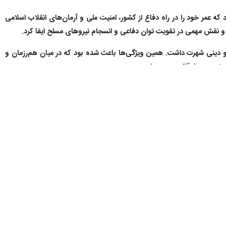
ه عمر خود را در راه دفاع از کشور، امنیت ملی و آرمان‌های انقلاب اسلامی
د و نقش مهمی در تقویت توان دفاعی و انسجام نیروهای مسلح ایفا کرد.
 و دینی شهرت داشت. همین ویژگی‌ها باعث شده بود که در میان هم‌رزمان و
 و خدمت صادقانه به میهن است.
نسلی که از زندگی این فرماندهان می‌آموزد، عزت، امنیت و استقلال یک ملت،
حرفه ای این شهید بزرگوار با امیر سرتیپ دوم
شاهین تقی‌خانی
دستیار و
سانه،گفت: از زمانی که افتخار آشنایی با امیر موسوی را داشتم، به باور من
می داشت. این نگاه را به‌روشنی می‌شد در اندیشه، بیان، قلم، تصمیمات و حتی
ا زمانی که فرماندهی منطقه شمال شرق را بر عهده داشت، همچنین در مقاطع
مشهود و مشخص بود.
‌ها، هنرمندانه بهره ببرند. نگاه او به حوزه رسانه، بسیار فراتر از آن چیزی
یریم، انتظار اصلی ما از آنان، فرماندهی در حوزه‌های نظامی، هدایتِ یگان،