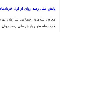
×
♿︎
برقرار شد.
به گزارش ایرنا،
سید حسن موسوی چلک
در محل انجام شد.