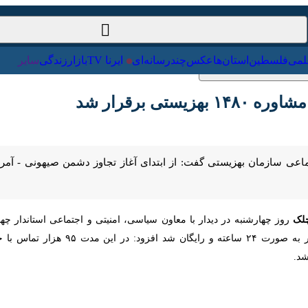
ت‌خارجی
علمی
فلسطین
استان‌ها
عکس
چندرسانه‌ای
ایرنا TV
با