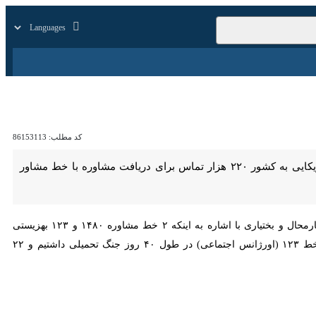
زار
زندگی
سایر
کد مطلب:
86153113