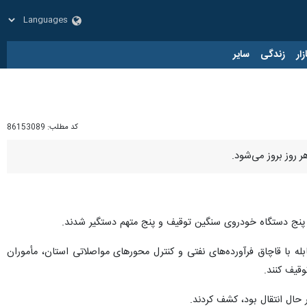
زار
زندگی
سایر
کد مطلب:
86153089