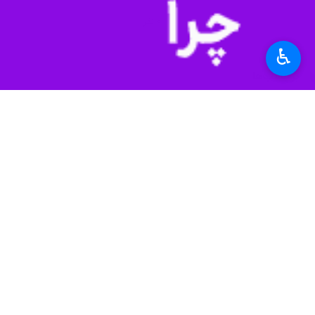
۰ نفر
♿︎
برچسب‌ها
الیگودرز
ساخت و ساز
کمیسیون ماده100
معمولان
پلدختر
وزارت راه و شهرسازی
لرستان
توسعه شهری
اخبار مرتبط
سازمان شهرداری ها و دهیاری
گره ۱۰ ساله ترافیک پیرامون قلعه فلک‌الافلاک باز شد؛ امضای تفاهم‌نامه ساخت پل خیرساز
های کشور
خرم‌آباد - ایرنا - استاندار لرستان با اش
سازمان نظام مهندسی ساختمان
کشور
خدمات رایگان نظام 
خرم‌آباد - ایرنا - ر