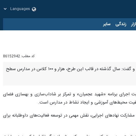
زار
زندگی
سایر
کد مطلب:
86152942