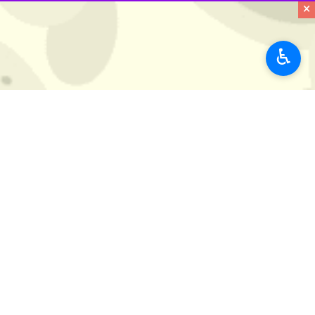
×
♿︎
استان بهسازی شد.
به گزارش خبرنگار ایرنا، ذبیح‌الله تا
فیزیکی مدارس، افزود: حرکت داوطلبانه 
وی با تأکید بر بهره‌گیری از ظرفیت‌های
بهسازی و شاداب‌سازی فضاهای آموزشی 
تاراسی ضمن اشاره به ضرورت توجه ویژ
مواجه‌اند، امکانپذیر نیست.
در ادامه جلسه، جهانگیر صفری مدیرکل 
انسجام و کیفیت بیشتری پیش برود.