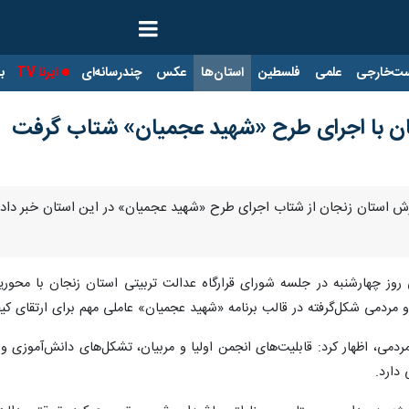
ت‌خارجی
علمی
فلسطین
استان‌ها
عکس
چندرسانه‌ای
ایرنا TV
با
ن با اجرای طرح «شهید عجمیان» شتاب گرفت