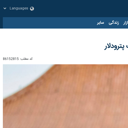
زار
زندگی
سایر
پترودلار
کد مطلب:
86152815