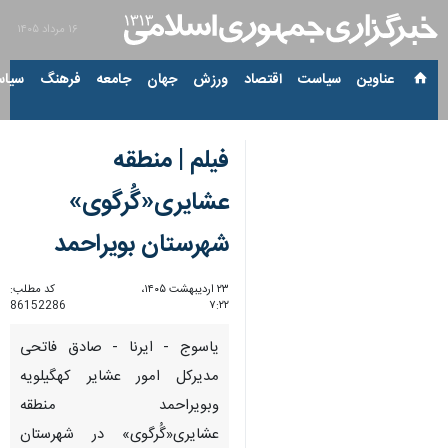
۱۶ مرداد ۱۴۰۵
عناوین‌
سیاست
اقتصاد
ورزش
جهان
جامعه
فرهنگ
سیاس
فیلم | منطقه
عشایری«گُرگوی»
شهرستان بویراحمد
۲۳ اردیبهشت ۱۴۰۵،
کد مطلب:
86152286
۷:۲۲
یاسوج - ایرنا - صادق فاتحی
مدیرکل امور عشایر کهگیلویه
وبویراحمد منطقه
عشایری«گُرگوی» در شهرستان