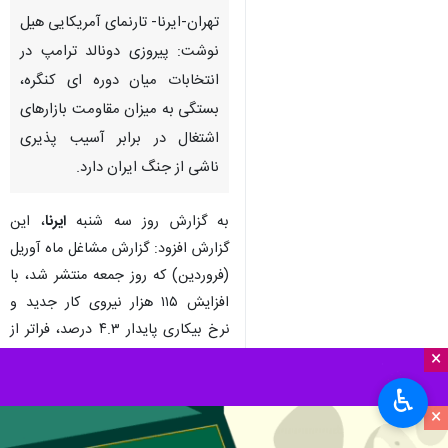
تهران-ایرنا- تارنمای آمریکایی هیل
نوشت: پیروزی دونالد ترامپ در
انتخابات میان دوره ای کنگره،
بستگی به میزان مقاومت بازارهای
اشتغال در برابر آسیب پذیری
ناشی از جنگ ایران دارد.
به گزارش روز سه شنبه
ایرنا
، این
گزارش افزود: گزارش مشاغل ماه آوریل
(فروردین) که روز جمعه منتشر شد، با
افزایش ۱۱۵ هزار نیروی کار جدید و
نرخ بیکاری پایدار ۴.۳ درصد، فراتر از
انتظارات بود.
×
♿︎
پس از بیش از یک سال کاهش شدید
×
مهاجرت و مالیات‌های وارداتی دائما