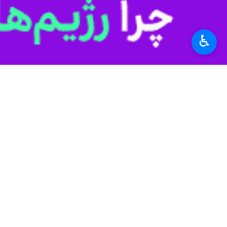
۰ نفر
♿︎
برچسب‌ها
لبنان
مقاومت اسلامی
رژیم صهیونیستی
حزب الله
اخبار مرتبط
تشدید حملات پهپادی
تهران-ایرنا- حزب‌الله
لیبرمن: پهپادهای حزب
تهران-ایرنا- رئیس حزب