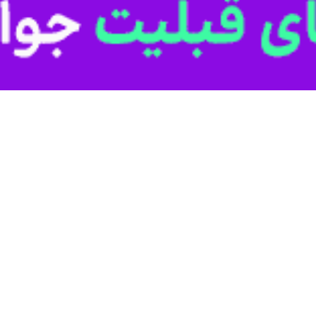
 حزب‌الله و اعتراف صهیونیست‌ها به آسیب‌پذیری ارتش
 لبنان عصر امروز، دوشنبه، سلسله عملیات‌های پهپادی جدیدی را علیه مواضع…
‌الله، سربازان ما را به «اردک‌هایی در میدان تیر» تبدیل کردند
 موسوم به «اسرائیل خانه ما»، ضمن انتقاد شدید از بنیامین نتانیاهو نخست‌وزیر…