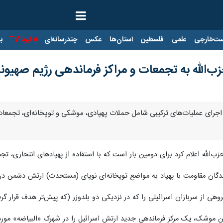
ت‌خارجی
علمی
فلسطین
استان‌ها
عکس
چندرسانه‌ای
ایرنا TV
با
ب‌الله به تجمعات و مراکز فرماندهی رژیم صهیو
با اجرای عملیات‌های ترکیبی شامل حملات پهپادی، موشکی و توپخانه‌ای، تجمع
 حزب‌الله اعلام کرد برای دومین بار است که با استفاده از پهپادهای انتحاری، 
زمندگان مقاومت با پهپاد به مواضع توپخانه‌ای نوپای (مستحدث) ارتش دشمن د
گروهی از سربازان اسرائیلی را که در نزدیکی دو بلدوزر (که پیش‌تر هدف قرار گر
موشک، یک مرکز فرماندهی جدید ارتش اسرائیل را در شهرک «البیاضه» مورد 