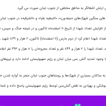
 ارتش اشغالگر به مناطق مختلفی از جنوب لبنان صورت می گیرد.
ن های سنگین شهرک‌های «میفدون»، «النبطیه علیا» و «الشرقیه» در جنوب لبنان 
ن و در نتیجه جنگ و سپس، نقض آتش بس های مکرر رژیم صهیونیستی خبر داد.
نون، ۲ هزار و ۸۶۹ شهید و ۸ هزار و ۷۳۰ زخمی در حملات رژیم صهیونیستی ثبت شده است.
 را ۸ هزار و ۶۹۳ نفر اعلام کرده بود.
 با وجود تمدید آتش بس میان لبنان و رژیم صهیونیستی ادامه دارد و نیروهای
 بسیاری از شهرک‌ها و روستاهای جنوب لبنان منجر به آواره شدن حدود ۱.۲ میلیون لبنانی شده
م موشکی و پهپادی به نقض آتش‌بس توسط رژیم صهیونیستی پاسخ داده و شما