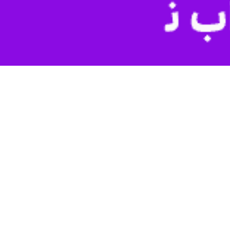
دادیم؛ پس هرگز گمان نکن پیروزِ دیپلماسی خواهی شد.
یران دیگر نخواهد خندید» و از آتش‌بسی با «درخشش عظیم» دم می‌زند. اما
 امریکایی را باور کرده است
 «الفبای نظم جدید ژئوپولتیک غرب آسیا» را یاد بگیر!
کوروش خدابخش