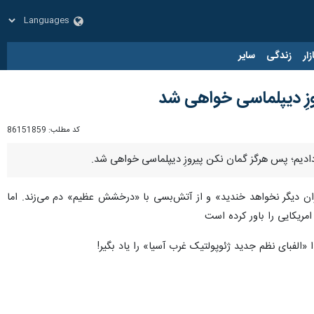
زار
زندگی
سایر
زِ دیپلماسی خواهی شد
کد مطلب:
86151859