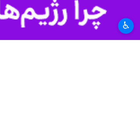
♿︎
تهران-ایرنا- مشاور رهبر انقلاب در ا
علی اکبر ولایتی مشاور رهبر معظم انقل
ترامپ، درحالی ایران را با ایهام، تهدید 
ولایتی تاکید کرد: آقای ترامپ هرگز گمان
وی افزود: ما شما را در «میدان» شکست
سیاست
احزاب و تشکل‌ها
۱ نفر
برچسب‌ها
پنتاگون
علی اکبر ولایتی