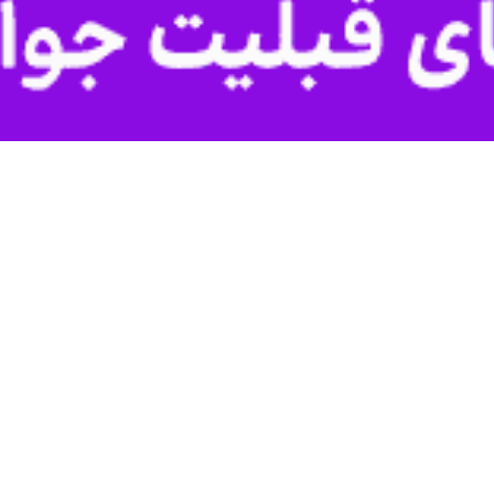
مور بین‌الملل خطاب به رئیس جمهور آمریکا نوشت: شما را در «میدان» شکست 
اب اسلامی در امور بین‌الملل روز دوشنبه در ایکس نوشت: ترامپ می‌گوید «ا
اتمی می‌کند که گویا دروغ‌های پنتاگون درباره کتمان آمار تلفات سنگین سربازان
 نکن با سوءاستفاده از آرامش امروز ما، پیروزمندانه وارد پکن خواهی شد. ابتدا
 دادیم؛ پس هرگز گمان نکن پیروزِ دیپلماسی خواهی شد.