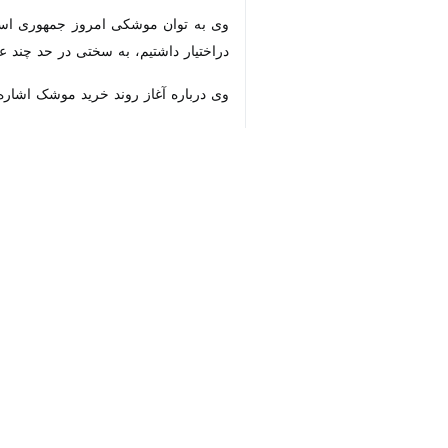
سمنان - ایرنا - رییس عقیدتی سیاسی
♿︎
توان موشکی، کسی در دنیا زورش به نظ
×
به گزارش خبرنگار ایرنا، حجت‌الاسلام
و به ویژه امام شهید، افزود: ولایت‌م
وی با اشاره به فرموده رهبر شهید، بیان