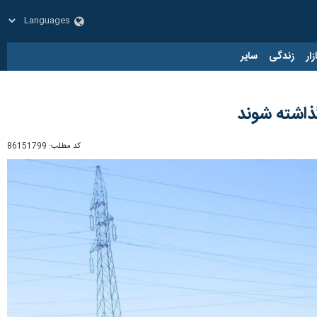
زار
زندگی
سایر
گذاشته شوند
کد مطلب:
86151799