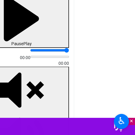
بوشهر - ایرنا - محمد مظفری
فرماندار بوشهر در بازید از
نمایشگاه مشاغل خانگی تعاونی
بانوان بوشهر از سیاست دولت در
مورد حمایت از فرصت های شغلی
بخش خصوصی سخن گفت.
استان‌ها
بوشهر
۱ نفر
عباس حیدری
برچسب‌ها
♿︎
×
بوشهر
طرح مشاغل خانگی
بانوان