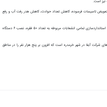
نیز است.
هدف تعویض تاسیسات فرسوده، کاهش تعداد حوادث، کاهش هدر رفت آب و رفع
به گفته مدیرعامل شرکت آب و فاضلاب استان زنجان، این پروژه با اعتبار ۱۰ میلیارد تومان به طول ۵۰۰ متر به انضمام استانداردسازی تمامی انشعابات مربوطه به تعداد ۵۰ فقره، نصب ۶ دستگاه
 خرمدره با اعتبار ۱۰ میلیارد تومان و به عمق ۱۸۰ متر نیز از دیگر طرح های شرکت آبفا در شهر خرمدره است که افزون بر پنج هزار نفر را در مناطق