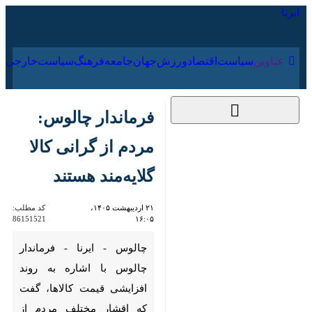
۱۹ مرداد ۱۴۰۵
عناوین‌
سیاست
اقتصاد
ورزش
جهان
جامعه
فرهنگ
سیا
فرماندار چالوس: مردم از
گرانی کالا گلایه‌مند
هستند
۲۱ اردیبهشت ۱۴۰۵،
کد مطلب:
86151521
۱۶:۰۵
چالوس - ایرنا - فرماندار چالوس
با اشاره به روند افزایشی قیمت
کالاها، گفت که اقشار مختلف مردم
از گرانی کالا به ویژه در شرایط