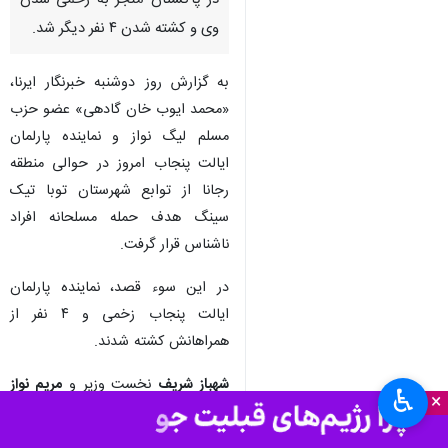
اسلام‌آباد - ایرنا - سوء قصد به
جان نماینده پارلمان ایالت پنجاب
در پاکستان منجر به زخمی شدن
وی و کشته شدن ۴ نفر دیگر شد.
به گزارش روز دوشنبه خبرنگار ایرنا،
«محمد ایوب خان گادهی» عضو حزب
مسلم لیگ نواز و نماینده پارلمان
ایالت پنجاب امروز در حوالی منطقه
رجانا از توابع شهرستان توبا تیک
سینگ هدف حمله مسلحانه افراد
ناشناس قرار گرفت.
♿︎
×
در این سوء قصد، نماینده پارلمان
ایالت پنجاب زخمی و ۴ نفر از