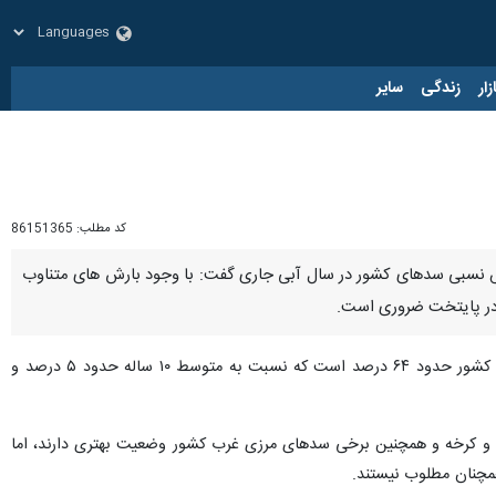
زار
زندگی
سایر
کد مطلب:
86151365
ش نسبی سدهای کشور در سال آبی جاری گفت: با وجود بارش های متناوب
 در پایتخت ضروری است.
«مهدی پیرهادی» روز دوشنبه در گفت و گو با خبرنگار شهری ایرنا افزود: در حال حاضر میزان پرشدگی مخازن سدهای کشور حدود ۶۴ درصد است که نسبت به متوسط ۱۰ ساله حدود ۵ درصد و
ن و کرخه و همچنین برخی سدهای مرزی غرب کشور وضعیت بهتری دارند، اما
مچنان مطلوب نیستند.