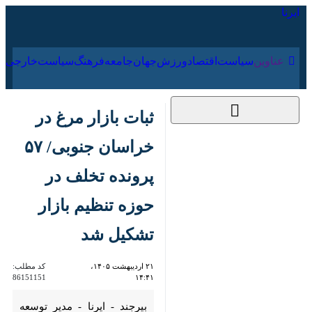
۱۷ مرداد ۱۴۰۵
عناوین‌
سیاست
اقتصاد
ورزش
جهان
جامعه
فرهنگ
سیاس
ثبات بازار مرغ در
خراسان جنوبی/ ۵۷
پرونده تخلف در حوزه
تنظیم بازار تشکیل شد
۲۱ اردیبهشت ۱۴۰۵،
کد مطلب:
86151151
۱۴:۴۱
بیرجند - ایرنا - مدیر توسعه
بازرگانی سازمان جهاد کشاورزی