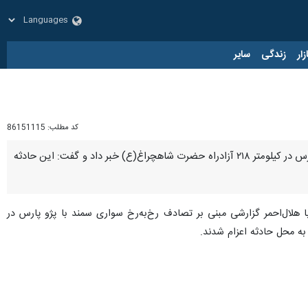
زار
زندگی
سایر
کد مطلب:
86151115
شیراز-ایرنا- رئیس جمعیت هلال‌احمر آباده از وقوع یک تصادف مرگبار رخ‌به‌رخ بین ۲ دستگاه سواری سمند و پژو پارس در کیلومتر ۲۱۸ آزادراه حضرت شاهچراغ(ع) خبر داد و گفت: این حادثه
 کرد: ساعت ۴:۲۰ بامداد دوشنبه ۲۱ اردیبهشت ماه، طی تماس با هلال‌احمر گزارشی مبنی بر تصادف رخ‌به‌رخ سواری سمند با پژو پارس در