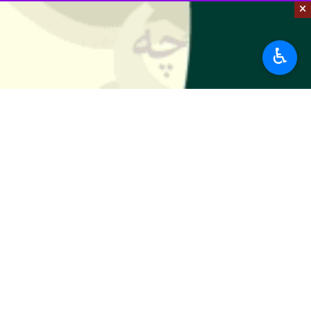
×
داده شدند.
استان‌ها
فارس
♿︎
۱ نفر
برچسب‌ها
آزادراه شیراز-اصفهان
شیراز
آباده
هلال احمر
اخبار مرتبط
۱۶ مصدوم تصادف پراید و مینی‌بوس از بیمارستان فیروزآباد مرخص شدند
شیراز- ایرنا- مدیر روابط عمومی اور