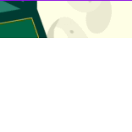
ژانس فارس گفت: تمامی ۱۶ مصدوم حادثه برخورد پراید وانت با…