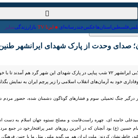
ت‌خارجی
علمی
فلسطین
استان‌ها
عکس
چندرسانه‌ای
ایرنا TV
با