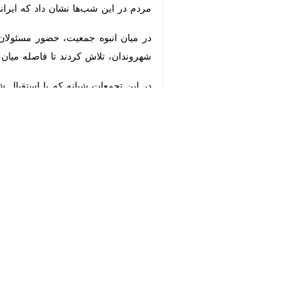
راهبر و سید شهیدان حضرت امام حسین (ع
کسی مثل یزید بیعت نمی‌کند، خاطرنشان 
♿︎
رهبر شهید انقلاب اسلامی در فرازی دیگر
ممکن است چنان سیلی بخورد که نتواند ا
×
تحولات بیش از ۷۰ 
آمریکایی هستند
در چنین شرایطی، پارک شهدای ایرانشهر
بزدلانه دشمنان برگزار شد؛ تجمعاتی که
سیستان و بلوچستان سال‌هاست به عنوا
زندگی کرده و با حفظ احترام، برادری و
مردم با وجود تفاوت‌های قومی و مذهبی، 