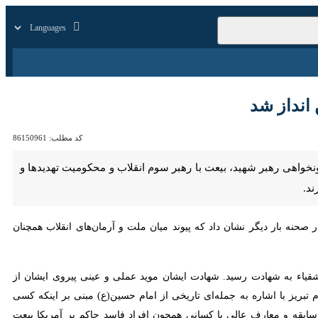
زار
زندگی
سایر
کد مطلب:
86150961