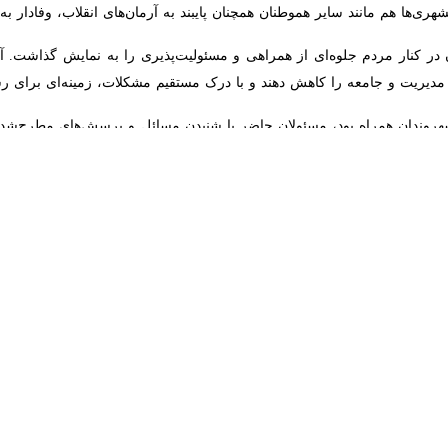
) بود آنچنان که در آخرین روزهای عمر پرافتخارخود در جمع مردم تبریز با 
کردند: ملت ایران هم می‌گوید ملتی مثل ما با چنین فرهنگ، سابقه و معارف ع
 از این سخنرانی با اشاره به تهدیدهای مکرر رئیس‌جمهور آمریکا مبنی بر در اخ
ز جا بلند شود.
روز اخیر نشان داد که چقدر دیدگاه‌های رهبر شهید انقلاب واقع بینانه و عمیق بود
 به مدت هفتاد و دو شب میزبان تجمعاتی بود که با هدف خونخواهی رهبر شهی
 جلوه‌ای از بصیرت، همبستگی و اراده مردم این خطه را به نمایش گذاشت.
ن نماد وحدت شیعه و سنی و همزیستی اقوام مختلف در کشور شناخته می‌شو
 همدلی، الگویی ارزشمند از انسجام اجتماعی را به نمایش گذاشته‌اند. در این
در کنار یکدیگر برای دفاع از ارزش‌ها و آرمان‌های مشترک حضور یافتند.