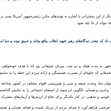
ایرانشهر - ایرنا - مردم ولایی و انقلابی ایرانشهر ۷۲ شب پیاپی در پارک شهدای این ش
به آرمان‌های انقلاب اسلامی را زیر پرچم ایران به نمایش بگذارند.
یر جنگ تحمیلی سوم و فشارهای گوناگون دشمنان شده، حضور مردم در صحنه بار
ه سیدعلی خامنه ای، چهره راست‌قامت و مصلح نستوه جهان اسلام به دست اشقیا