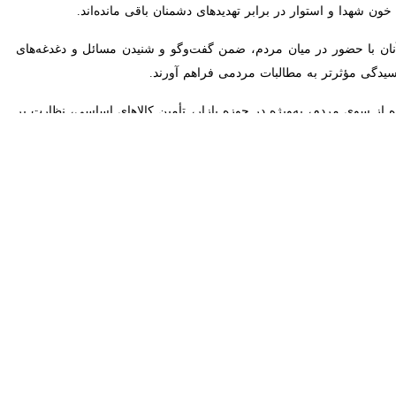
اشاره به جمله‌ای تاریخی از امام حسین(ع) مبنی بر اینکه کسی مثل من با
الی با کسانی همچون افراد فاسد حاکم بر آمریکا بیعت نخواهد کرد.
تیار داشتن قوی‌ترین ارتش دنیا، تأکید کردند :قوی‌ترین ارتش دنیا هم گاهی
ه و دنیا امروز نظاره سیلی سخت نیروهای مقتدر مسلح ایران به دشمن صهیونی -
د، بیعت با رهبر سوم انقلاب و محکومیت حملات جنایتکارانه و تهدیدهای
د؛ استانی که مردم بلوچ و سیستانی، اهل سنت و شیعه، در کنار یکدیگر
 تجمعات نیز همین روحیه وحدت و همدلی به‌خوبی نمایان بود و اقشار مختلف