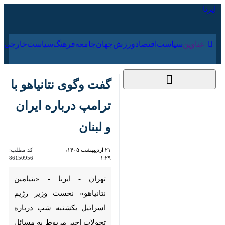
۱۷ مرداد ۱۴۰۵
عناوین‌
سیاست
اقتصاد
ورزش
جهان
جامعه
فرهنگ
گفت وگوی نتانیاهو با
ترامپ درباره ایران و
لبنان
۲۱ اردیبهشت ۱۴۰۵،
کد مطلب:
86150956
۱:۲۹
تهران - ایرنا - «بنیامین نتانیاهو»
نخست وزیر رژیم اسرائیل یکشنبه
شب درباره تحولات اخیر مربوط به
مسائل ایران و لبنان با «دونالد