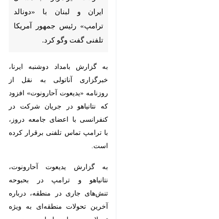
ترامپ» رئیس جمهور آمریکا تلفنی
گفت وگو کرد.
به گزارش بامداد دوشنبه ایرنا،
خبرگزاری آناتولی به نقل از روزنامه
«یدیعوت آحارونوت» افزود که نتانیاهو
در جریان شرکت در کنفرانسی با
اعضای جامعه دروز، با ترامپ تماس
تلفنی برقرار کرده است.
به گزارش یدیعوت آحارونوت، نتانیاهو
و ترامپ در بحبوحه تنش‌های جاری
در منطقه، درباره آخرین تحولات
منطقه‌ای به ویژه تحولات مربوط به
ایران و وضعیت لبنان، گفت وگو
♿︎
کردند.