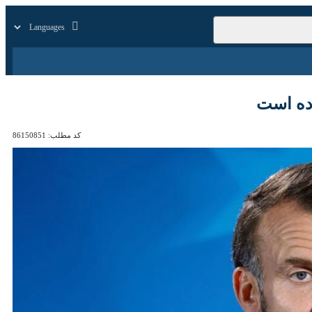
زار
زندگی
سایر
ت
کد مطلب:
86150851