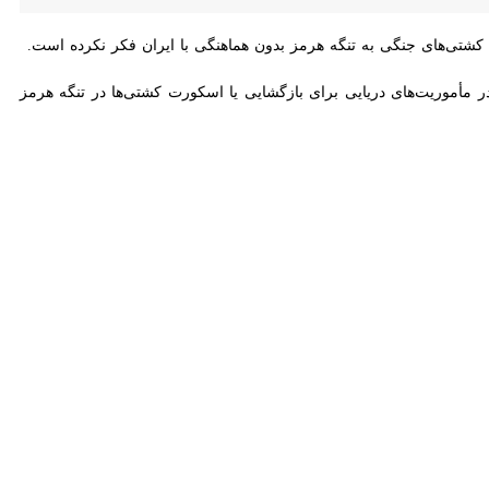
ی جنگی به تنگه هرمز بدون هماهنگی با ایران فکر نکرده است.
یت‌های دریایی برای بازگشایی یا اسکورت کشتی‌ها در تنگه هرمز را مطرح
ه مشارکت نخواهد کرد.
اسفند ۱۴۰۴، ایران تنگه هرمز را به روی کشتی های متخاصم دشمن بست. تهران اعلام کرده که آماده تضمین امنیت کشتیرانی در
حمدالله عمادی حیدری