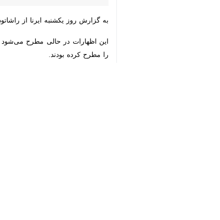
×
به گزارش روز یکشنبه ایرنا از راشاتودی،
ا
♿︎
این اظهارات در حالی مطرح می‌شود که 
کرده بودند.
رئیس جمهوری فرانسه پیش‌تر نیز تأکید
تنگه هرمز، در صورت پایان کامل جنگ آ
جهان
اروپا
۰ نفر
برچسب‌ها
فرانسه
ایالات متحده آمریکا